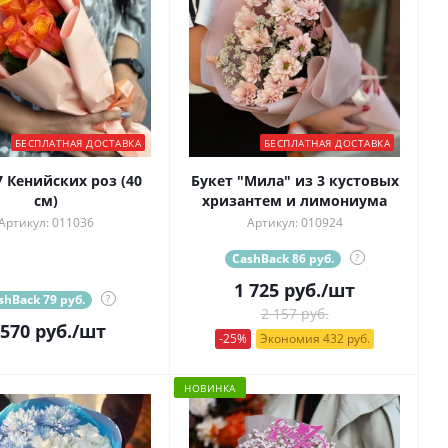
БЕСПЛАТНАЯ ДОСТАВКА
БЕСПЛАТНАЯ ДОСТАВКА
7 Кенийских роз (40
Букет "Мила" из 3 кустовых
см)
хризантем и лимониума
Артикул: 011036
Артикул: 010924
CashBack 86 руб.
?
1 725
руб.
/шт
shBack 79 руб.
?
2 157 руб.
 570
руб.
/шт
-25%
Экономия 432 руб.
НОВИНКА