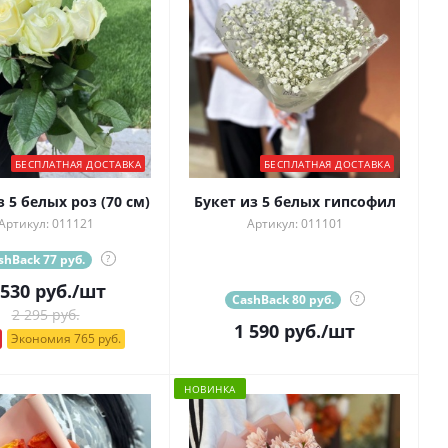
БЕСПЛАТНАЯ ДОСТАВКА
БЕСПЛАТНАЯ ДОСТАВКА
з 5 белых роз (70 см)
Букет из 5 белых гипсофил
Артикул: 011121
Артикул: 011101
shBack 77 руб.
?
 530
руб.
/шт
CashBack 80 руб.
?
2 295 руб.
1 590
руб.
/шт
Экономия 765 руб.
НОВИНКА