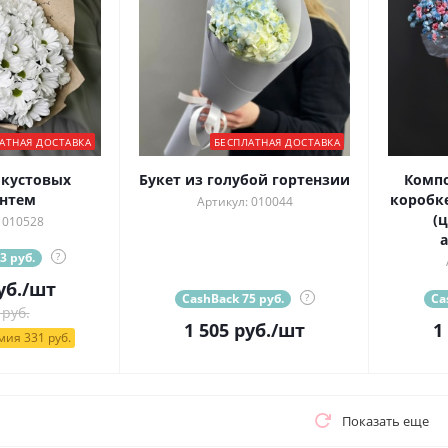
АТНАЯ ДОСТАВКА
БЕСПЛАТНАЯ ДОСТАВКА
 кустовых
Букет из голубой гортензии
Комп
нтем
коробке
Артикул: 010044
(
 010528
а
3 руб.
?
уб.
/шт
CashBack 75 руб.
?
Ca
 руб.
1 505
руб.
/шт
1
ия 331 руб.
Показать еще