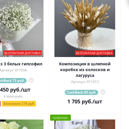
БЕСПЛАТНАЯ ДОСТАВКА
БЕСПЛАТНАЯ ДОСТАВКА
из 3 белых гипсофил
Композиция в шляпной
коробке из колосков и
Артикул: 011656
лагуруса
shBack 73 руб.
?
Артикул: 011413
 450
руб.
/шт
CashBack 85 руб.
?
1 668 руб.
1 705
руб.
/шт
Экономия 218 руб.
НОВИНКА