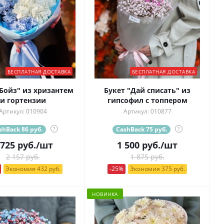
БЕСПЛАТНАЯ ДОСТАВКА
БЕСПЛАТНАЯ ДОСТАВКА
"Бойз" из хризантем
Букет "Дай списать" из
и гортензии
гипсофил с топпером
Артикул: 010904
Артикул: 010877
shBack 86 руб.
?
CashBack 75 руб.
?
 725
руб.
/шт
1 500
руб.
/шт
2 157 руб.
1 875 руб.
Экономия 432 руб.
-25%
Экономия 375 руб.
НОВИНКА