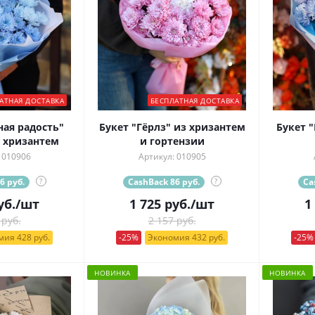
АТНАЯ ДОСТАВКА
БЕСПЛАТНАЯ ДОСТАВКА
ная радость"
Букет "Гёрлз" из хризантем
Букет 
 хризантем
и гортензии
 010906
Артикул: 010905
6 руб.
?
CashBack 86 руб.
?
Ca
уб.
/шт
1 725
руб.
/шт
1
 руб.
2 157 руб.
ия 428 руб.
-25%
Экономия 432 руб.
-25%
НОВИНКА
НОВИНКА