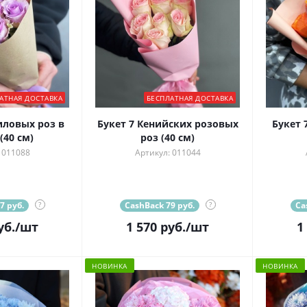
АТНАЯ ДОСТАВКА
БЕСПЛАТНАЯ ДОСТАВКА
иловых роз в
Букет 7 Кенийских розовых
Букет 
(40 см)
роз (40 см)
 011088
Артикул: 011044
7 руб.
?
CashBack 79 руб.
?
Ca
уб.
/шт
1 570
руб.
/шт
1
НОВИНКА
НОВИНКА