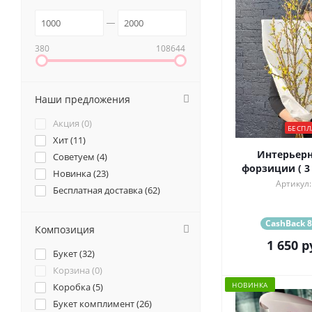
380
108644
Наши предложения
Акция (
0
)
БЕСПЛ
Хит (
11
)
Интерьерн
Советуем (
4
)
форзиции ( 3 
Новинка (
23
)
Артикул:
Бесплатная доставка (
62
)
CashBack 8
Композиция
1 650
р
Букет (
32
)
Корзина (
0
)
НОВИНКА
Коробка (
5
)
Букет комплимент (
26
)