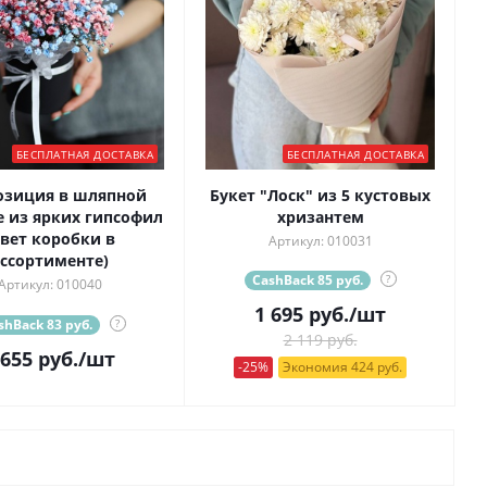
БЕСПЛАТНАЯ ДОСТАВКА
БЕСПЛАТНАЯ ДОСТАВКА
озиция в шляпной
Букет "Лоск" из 5 кустовых
 из ярких гипсофил
хризантем
цвет коробки в
Артикул: 010031
ссортименте)
CashBack 85 руб.
?
Артикул: 010040
1 695
руб.
/шт
shBack 83 руб.
?
2 119 руб.
 655
руб.
/шт
-25%
Экономия 424 руб.