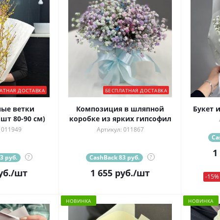
АТНАЯ ДОСТАВКА
БЕСПЛАТНАЯ ДОСТАВКА
ые ветки
Композиция в шляпной
Букет 
шт 80-90 см)
коробке из ярких гипсофил
 011949
Артикул: 011867
Ca
1
3 руб.
?
CashBack 83 руб.
?
уб.
/шт
1 655
руб.
/шт
-15%
НОВИНКА
НОВИНКА