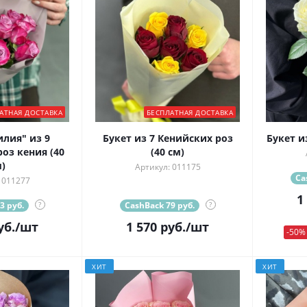
АТНАЯ ДОСТАВКА
БЕСПЛАТНАЯ ДОСТАВКА
илия" из 9
Букет из 7 Кенийских роз
Букет и
оз кения (40
(40 см)
)
Артикул: 011175
Ca
 011277
1
3 руб.
?
CashBack 79 руб.
?
уб.
/шт
1 570
руб.
/шт
-50%
ХИТ
ХИТ