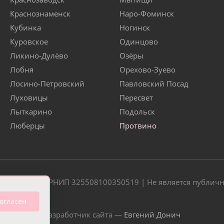
Краснознаменск
Наро-Фоминск
Кубинка
Ногинск
Куровское
Одинцово
Ликино-Дулёво
Озёры
Лобня
Орехово-Зуево
Лосино-Петровский
Павловский Посад
Луховицы
Пересвет
Лыткарино
Подольск
Люберцы
Протвино
20 | ОГРН/ОГРНИП 325508100350519 | Не является публич
огласен
Разработчик сайта —
Евгений Донич