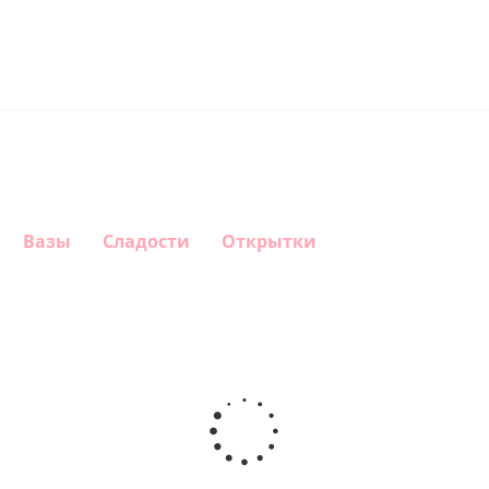
Вазы
Сладости
Открытки
Шар
Шар
Шар
Шар
гелиевый
гелиевый
гелиевый
Звезда - С
цифра 4
цифра 3
цифра 1
днем
(40х102
(40х102
(40х102
рождения
см)
см)
см)
(45 см)