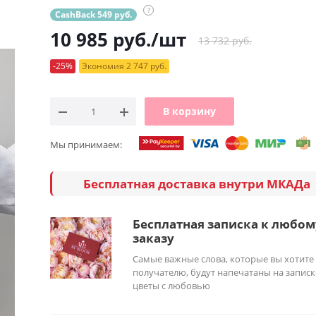
?
CashBack 549 руб.
10 985
руб.
/шт
13 732 руб.
-25%
Экономия 2 747 руб.
В корзину
Мы принимаем:
Бесплатная доставка внутри МКАДа
Бесплатная записка к любом
заказу
Самые важные слова, которые вы хотите
получателю, будут напечатаны на записк
цветы с любовью