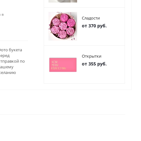
 в
Сладости
от 370 руб.
ото букета
перед
Открытки
отправкой по
от 355 руб.
вашему
желанию