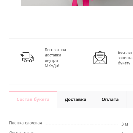
Бесплатная
Бесплат
доставка
записка
внутри
букету
МКАДа!
Состав букета
Доставка
Оплата
Пленка сложная
3 м
Лента атлас