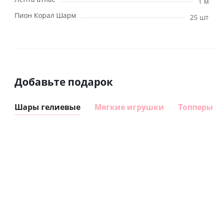
1 м
Пион Корал Шарм
25 шт
Добавьте подарок
Шары гелиевые
Мягкие игрушки
Топперы
Шар
Шар
сердце I
гелиевый
love you
цифра 8
(45 см)
Сердце розовое
(40х102
фольгированный
см)