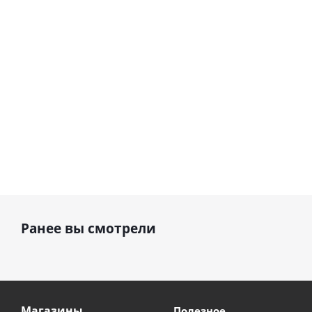
шар с гелием (45
см)
895
1 330
руб.
руб.
895
руб.
Ранее вы смотрели
Магазины
Полезное