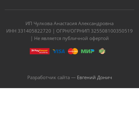
ИП Чулкова Анастасия Александровна
ИНН 331405822720 | ОГРН/ОГРНИП 325508100350519
| Не является публичной офертой
Разработчик сайта —
Евгений Донич