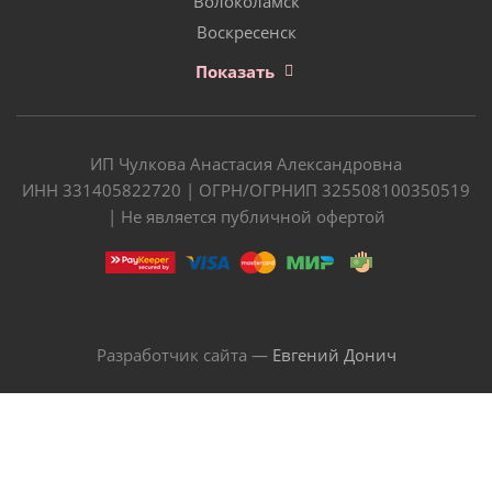
Волоколамск
Воскресенск
Показать
ИП Чулкова Анастасия Александровна
ИНН 331405822720 | ОГРН/ОГРНИП 325508100350519
| Не является публичной офертой
Разработчик сайта —
Евгений Донич