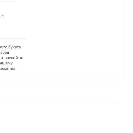
 в
ото букета
перед
отправкой по
вашему
желанию