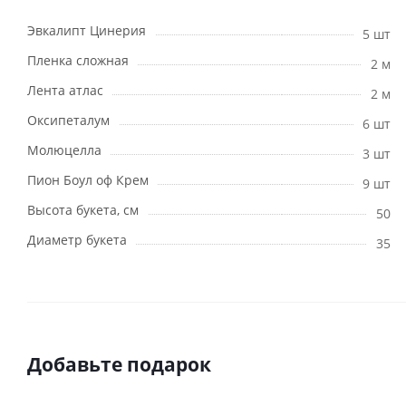
Эвкалипт Цинерия
5 шт
Пленка сложная
2 м
Лента атлас
2 м
Оксипеталум
6 шт
Молюцелла
3 шт
Пион Боул оф Крем
9 шт
Высота букета, см
50
Диаметр букета
35
Добавьте подарок