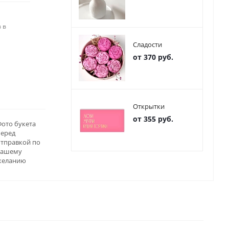
 в
Сладости
от 370 руб.
Открытки
от 355 руб.
ото букета
перед
отправкой по
вашему
желанию