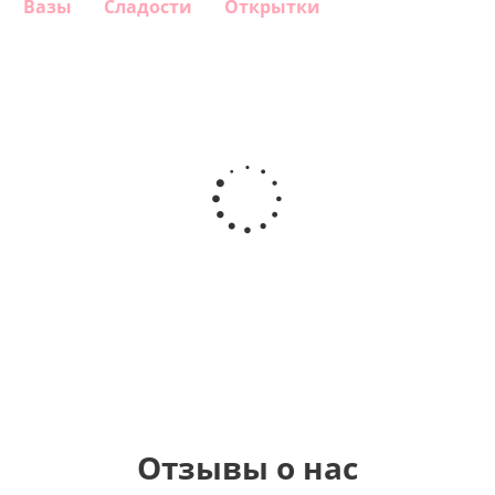
Вазы
Сладости
Открытки
Шар
Шар
Шар
Шар
гелиевый
гелиевый
гелиевый
Звезда - С
цифра 4
цифра 3
цифра 1
днем
(40х102
(40х102
(40х102
рождения
см)
см)
см)
(45 см)
1 330
1 330
1 330
895
руб.
руб.
руб.
руб.
Отзывы о нас