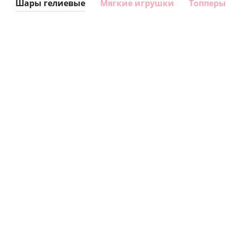
Шары гелиевые
Мягкие игрушки
Топперы
Шар
Шар
сердце I
гелиевый
love you
цифра 8
Сердце розовое
(45 см)
(40х102
фольгированный
см)
шар с гелием (45
см)
1 330
895
руб.
895
руб.
руб.