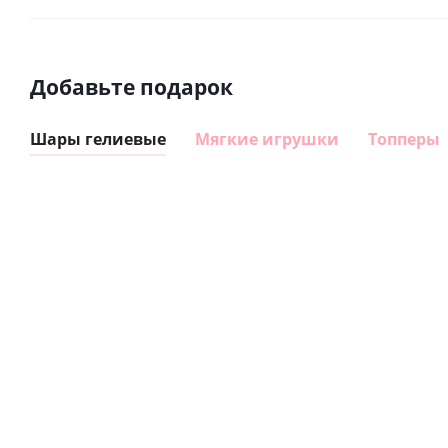
Добавьте подарок
Шары гелиевые
Мягкие игрушки
Топперы
Шар
Шар
сердце I
гелиевый
love you
цифра 8
Сердце розовое
(45 см)
(40х102
фольгированный
см)
шар с гелием (45
см)
1 330
895
руб.
895
руб.
руб.