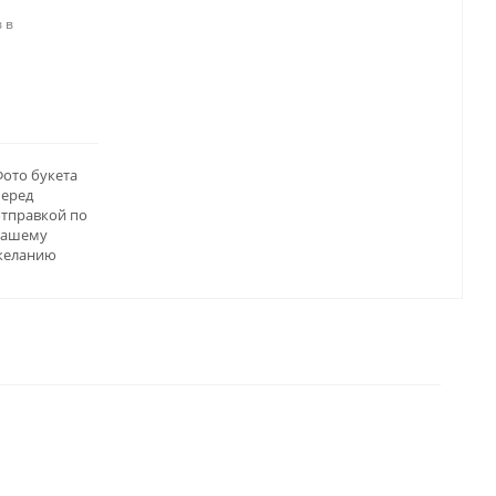
 в
ото букета
перед
отправкой по
вашему
желанию