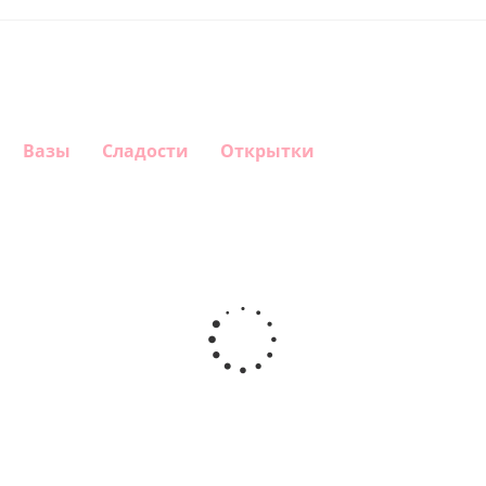
Вазы
Сладости
Открытки
Шар
Шар
Шар
Шар
гелиевый
гелиевый
гелиевый
Звезда - С
цифра 4
цифра 3
цифра 1
днем
(40х102
(40х102
(40х102
рождения
см)
см)
см)
(45 см)
1 330
1 330
1 330
895
руб.
руб.
руб.
руб.