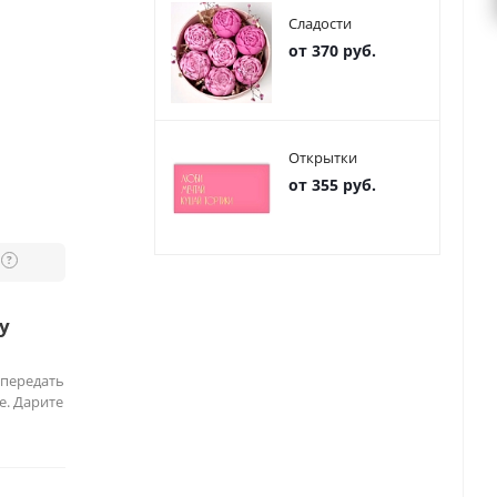
Сладости
от 370 руб.
Открытки
от 355 руб.
?
у
 передать
е. Дарите