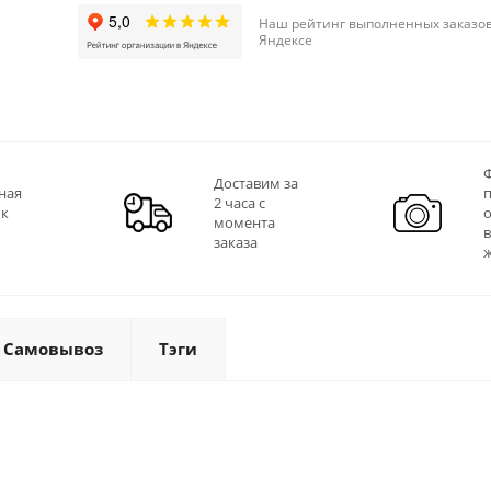
Наш рейтинг выполненных заказов
Яндексе
Ф
Доставим за
ная
2 часа с
 к
момента
заказа
Самовывоз
Тэги