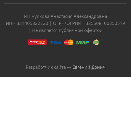
ИП Чулкова Анастасия Александровна
ИНН 331405822720 | ОГРН/ОГРНИП 325508100350519
| Не является публичной офертой
Разработчик сайта —
Евгений Донич