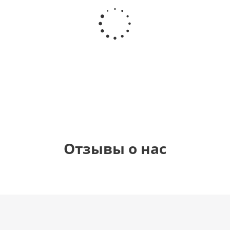
Шар
Шар
Шар
Шар
гелиевый
гелиевый
гелиевый
Звезда - С
цифра 4
цифра 3
цифра 1
днем
(40х102
(40х102
(40х102
рождения
см)
см)
см)
(45 см)
1 330
1 330
1 330
895
руб.
руб.
руб.
руб.
Отзывы о нас