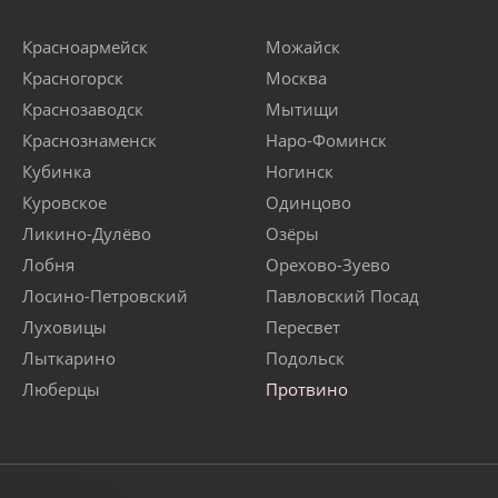
Красноармейск
Можайск
Красногорск
Москва
Краснозаводск
Мытищи
Краснознаменск
Наро-Фоминск
Кубинка
Ногинск
Куровское
Одинцово
Ликино-Дулёво
Озёры
Лобня
Орехово-Зуево
Лосино-Петровский
Павловский Посад
Луховицы
Пересвет
Лыткарино
Подольск
Люберцы
Протвино