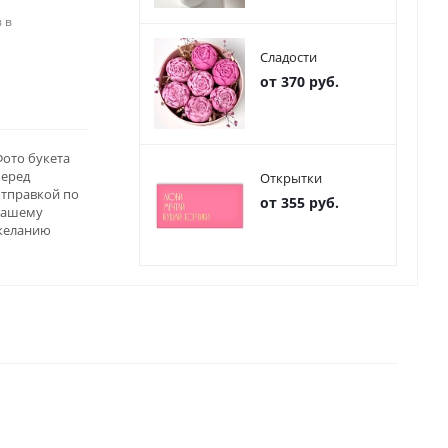
 в
Сладости
от 370 руб.
ото букета
перед
Открытки
отправкой по
от 355 руб.
вашему
желанию