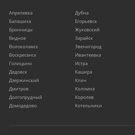
Апрелевка
Дубна
Балашиха
Егорьевск
Бронницы
Жуковский
Видное
Зарайск
Волоколамск
Звенигород
Воскресенск
Ивантеевка
Голицыно
Истра
Дедовск
Кашира
Дзержинский
Клин
Дмитров
Коломна
Долгопрудный
Королев
Домодедово
Котельники