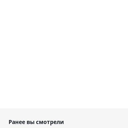
Шар
Шар
сердце I
гелиевый
love you
цифра 8
Сердце розовое
(45 см)
(40х102
фольгированный
см)
шар с гелием (45
см)
1 330
895
руб.
895
руб.
руб.
Ранее вы смотрели