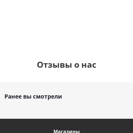
шар с гелием (45
см)
1 330
1 330
руб.
895
руб.
руб.
Отзывы о нас
Ранее вы смотрели
Магазины