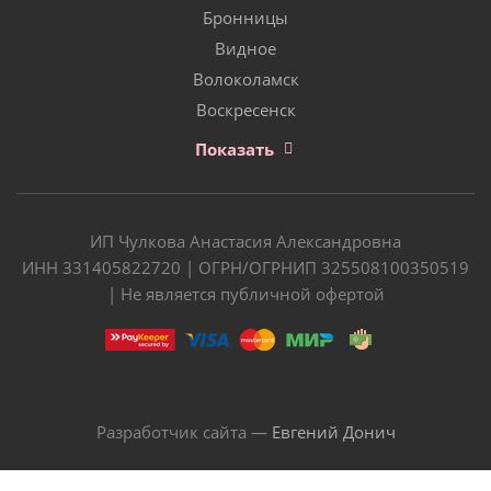
Бронницы
Видное
Волоколамск
Воскресенск
Показать
ИП Чулкова Анастасия Александровна
ИНН 331405822720 | ОГРН/ОГРНИП 325508100350519
| Не является публичной офертой
Разработчик сайта —
Евгений Донич