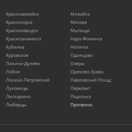
Красноармейск
Можайск
Красногорск
Москва
Краснозаводск
Мытищи
Краснознаменск
Наро-Фоминск
Кубинка
Ногинск
Куровское
Одинцово
Ликино-Дулёво
Озёры
Лобня
Орехово-Зуево
Лосино-Петровский
Павловский Посад
Луховицы
Пересвет
Лыткарино
Подольск
Люберцы
Протвино