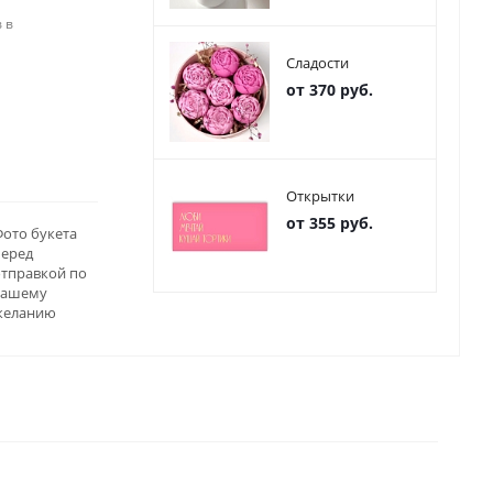
 в
Сладости
от 370 руб.
Открытки
от 355 руб.
ото букета
перед
отправкой по
вашему
желанию