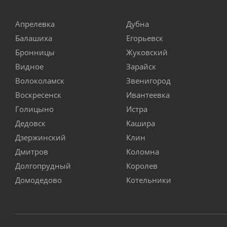
Апрелевка
Дубна
Балашиха
Егорьевск
Бронницы
Жуковский
Видное
Зарайск
Волоколамск
Звенигород
Воскресенск
Ивантеевка
Голицыно
Истра
Дедовск
Кашира
Дзержинский
Клин
Дмитров
Коломна
Долгопрудный
Королев
Домодедово
Котельники