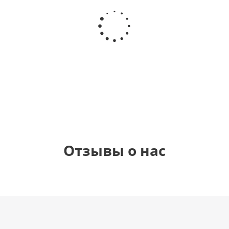
Шар
Шар
Шар
Шар
гелиевый
гелиевый
гелиевый
Звезда - С
цифра 4
цифра 3
цифра 1
днем
(40х102
(40х102
(40х102
рождения
см)
см)
см)
(45 см)
1 330
1 330
1 330
895
руб.
руб.
руб.
руб.
Отзывы о нас